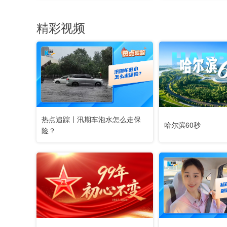
精彩视频
热点追踪丨汛期车泡水怎么走保
哈尔滨60秒
险？