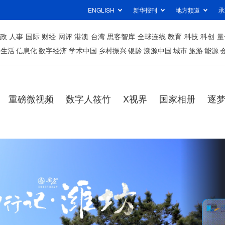
ENGLISH
新华报刊
地方频道
承
政
人事
国际
财经
网评
港澳
台湾
思客智库
全球连线
教育
科技
科创
量
居生活
信息化
数字经济
学术中国
乡村振兴
银龄
溯源中国
城市
旅游
能源
重磅微视频
数字人筱竹
X视界
国家相册
逐