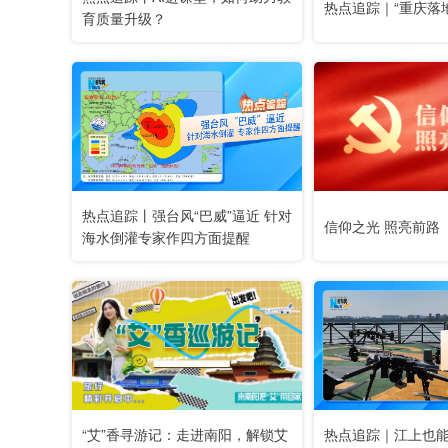
热点追踪｜“重庆落
育质量升级？
热点追踪丨强台风“巴威”逼近 针对
信仰之光 照亮前路
海水倒灌专家作四方面提醒
“艾”香寻游记：走进南阳，解锁艾
热点追踪｜江上也能