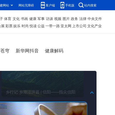
建网站
网站无障碍
客户端
手机版
站内搜索
子
体育
文化
书画
健康
军事
访谈
视频
图片
政务
法律
中央文件
会展
彩票
娱乐
时尚
悦读
公益
一带一路
亚太网
上市公司
文化产业
乡行记·乡潮澎湃篇 | 信阳——指尖信阳
梦苍穹
新华网抖音
健康解码
乡行记 ・乡潮澎湃篇丨潍坊杨家埠——
竹骨承千年，纸鸢赴新潮