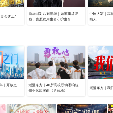
新华网对话刘德华｜如果我是警
中国大家｜高
黄金矿工”
察，也愿意用生命守护生命
睛人
年｜开放之
潮涌东方｜40所高校联动唱响杭
潮涌东方｜我
州亚运应援曲《勇敢地》