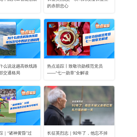
的赤胆忠心
什么说这趟高铁线路
热点追踪丨致敬功勋模范党员
部交通格局
——“七一勋章”全解读
踪｜“诸神黄昏”过
长征英烈志｜92年了，他忘不掉