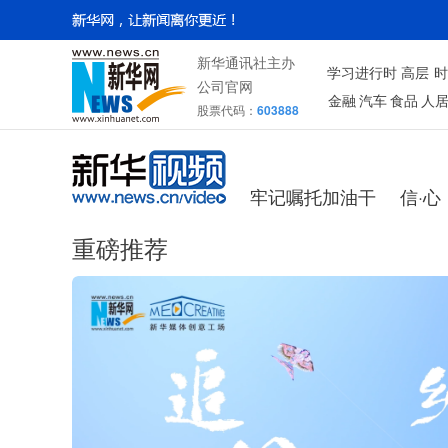
新华通讯社主办
学习进行时
高层
时
公司官网
金融
汽车
食品
人
股票代码：
603888
牢记嘱托加油干
信·心
重磅推荐