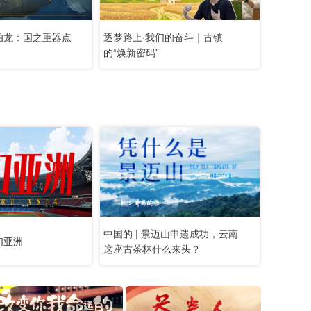
伯龙：国之重器点
逐梦路上·我们的奋斗｜古镇
的“焕新密码”
中国的 | 景迈山申遗成功，云南
们亚洲
这座古茶林什么来头？