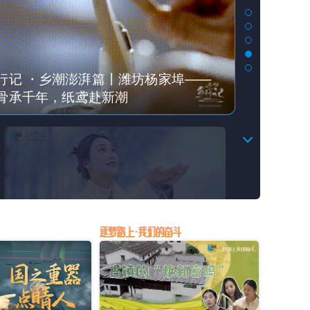
行记・乡潮澎湃篇丨定瓷小镇——北宋
月光，今日故乡土