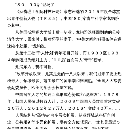
“８０、９０后”登场了——
《麻省理工学院科技评论》杂志评选的２０１５年度全球杰
出青年创新人物（ＴＲ３５），中国“８０后”青年科学家戈钧跻
身其中。
从美国斯坦福大学博士后一毕业，戈钧即选择回到他的母校
清华大学，回来时，带着怀孕的妻子。“中美之间的科研条件在迅
速缩小差距。”戈钧说。
从第十二批“千人计划”青年项目开始，而１９８０至１９８
４年龄段成为绝对主力，“９０后”首次闯入“青千”榜单。
潮涌东方，势不可挡。
“改革开放以来，尤其是党的十八大以来，我们迎来了史上规
模最大、领域最多、范围最广的留学潮和归国热。”全国人大常委
会副委员长、欧美同学会会长陈竺说。
中国留学人才的加速回流形成态势成为“现象级”：１９７８
年，归国人员仅以数百人计；２００９年回国人员数量首次突破
１０万人，２０１２年２７万人，２０１６年突破４０万人……
人员结构从“高精尖”向多层次扩展。从业领域从科研向创
业、公共服务等多元化扩展，堪称全方位“登陆”。“尤其是最近５