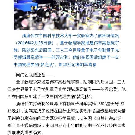
潘建伟在中国科学技术大学一实验室内了解科研情况
（2016年2月25日摄）。量子物理学家潘建伟率高徒陈宇
翱、陆朝阳先后回国，三人三夺世界量子电子学和量子光
学领域最高荣誉——菲涅尔奖。他们在回国后组建了一支
中国物理界的“梦之队”。新华社记者刘军喜摄
同门团队把业创——
量子物理学家潘建伟率高徒陈宇翱、陆朝阳先后回国，三人
三夺世界量子电子学和量子光学领域最高荣誉——菲涅尔奖。他
们在回国后组建了一支中国物理界的“梦之队”。
潘建伟主持研制的世界上首颗量子科学实验卫星“墨子号”成
功发射，圆满完成了包括在国际上率先实现千公里级星地双向量
子纠缠分发在内的三大既定科学目标……英国《自然》杂志评
价：量子通信领域，中国用不到十年时间，由一个不起眼的国家
发展成为世界劲旅。