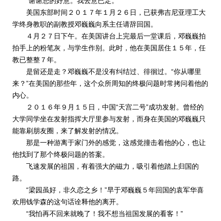
“谢谢您的好意。我去意已定。”
美国东部时间２０１７年１月２６日，已获弗吉尼亚理工大
学终身教职的副教授邓巍巍向系主任请辞回国。
４月２７日下午。在美国讲台上完最后一堂课后，邓巍巍拍
拍手上的粉笔灰，与学生作别。此时，他在美国居住１５年，任
教已整整７年。
是留还是走？邓巍巍不是没有纠结过、徘徊过。“你从哪里
来？”在美国的那些年，这个众所周知的终极问题时常拷问着他的
内心。
２０１６年９月１５日，中国“天宫二号”成功发射。曾经的
大学同学坐在发射指挥大厅里参与发射，而身在美国的邓巍巍只
能靠刷朋友圈，来了解发射的情况。
那是一种游离于家门外的感觉，这感觉撞击着他的心，也让
他找到了那个终极问题的答案。
飞速发展的祖国，有着强大的磁力，吸引着他踏上归国的
路。
“梁园虽好，非久恋之乡！”早于邓巍巍５年回国的袁军华喜
欢用钱学森的这句话诠释他的离开。
“我怕再不回来就晚了！我不想当祖国发展的看客！”