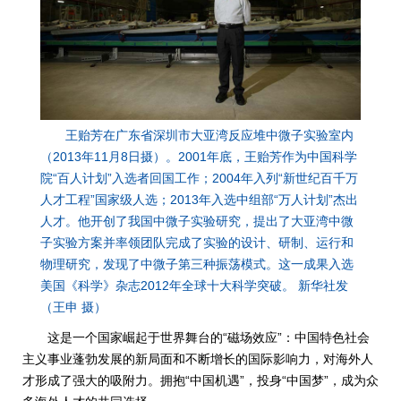
王贻芳在广东省深圳市大亚湾反应堆中微子实验室内
（2013年11月8日摄）。2001年底，王贻芳作为中国科学
院“百人计划”入选者回国工作；2004年入列“新世纪百千万
人才工程”国家级人选；2013年入选中组部“万人计划”杰出
人才。他开创了我国中微子实验研究，提出了大亚湾中微
子实验方案并率领团队完成了实验的设计、研制、运行和
物理研究，发现了中微子第三种振荡模式。这一成果入选
美国《科学》杂志2012年全球十大科学突破。 新华社发
（王申 摄）
这是一个国家崛起于世界舞台的“磁场效应”：中国特色社会
主义事业蓬勃发展的新局面和不断增长的国际影响力，对海外人
才形成了强大的吸附力。拥抱“中国机遇”，投身“中国梦”，成为众