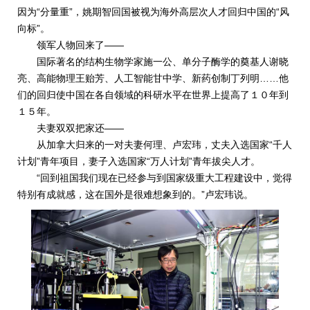
因为“分量重”，姚期智回国被视为海外高层次人才回归中国的“风
向标”。
领军人物回来了——
国际著名的结构生物学家施一公、单分子酶学的奠基人谢晓
亮、高能物理王贻芳、人工智能甘中学、新药创制丁列明……他
们的回归使中国在各自领域的科研水平在世界上提高了１０年到
１５年。
夫妻双双把家还——
从加拿大归来的一对夫妻何理、卢宏玮，丈夫入选国家“千人
计划”青年项目，妻子入选国家“万人计划”青年拔尖人才。
“回到祖国我们现在已经参与到国家级重大工程建设中，觉得
特别有成就感，这在国外是很难想象到的。”卢宏玮说。