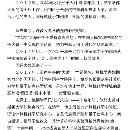
２０１２年，袁军华受召于“千人计划”青年项目，结束哈佛
大学的博士后工作，回到位于合肥的中国科学技术大学。两年
后，他的夫人，同样就读于加州理工学院的张榕京回国。
……
归去来兮，许多人遵从的是内心的呼唤。
“希望广大海外学子秉持崇高理想，在中国人民实现中国梦的
伟大奋斗中实现自身价值，努力书写无愧于时代的华彩篇章。”
２０１４年初，一封习近平总书记给全体留德学子的回信从
中南海传遍全球：“走，回中国！”一时间，归国成潮。
国际大咖回来了——
２０１７年，蜚声中外的“大师”、世界著名计算机学家姚期
智放弃外国国籍，转为中国科学院院士。姚期智长期从事计算机
科学和量子信息科学研究，是迄今为止世界计算机科学领域的最
高奖项“图灵奖”得主中唯一一位亚裔专家。
实际上，姚期智早已“归心似箭”——十余年前，他辞去普林
斯顿大学的终身教职。在清华，他先后创办计算机科学实验班、
理论计算机科学研究中心、交叉信息研究院和量子信息中心，亲
自授课，指导学生论文，其计算机科学实验班被外界称为“姚
班”。十余年间，一批批拔尖创新人才从这里迈向世界学术舞台。